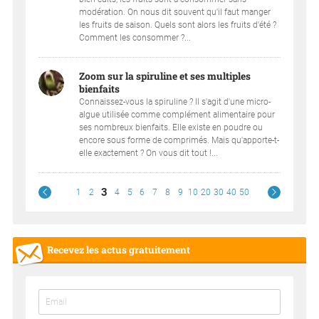
modération. On nous dit souvent qu'il faut manger
les fruits de saison. Quels sont alors les fruits d'été ?
Comment les consommer ?...
Zoom sur la spiruline et ses multiples
bienfaits
Connaissez-vous la spiruline ? Il s'agit d'une micro-
algue utilisée comme complément alimentaire pour
ses nombreux bienfaits. Elle existe en poudre ou
encore sous forme de comprimés. Mais qu'apporte-t-
elle exactement ? On vous dit tout !...
3
1
2
4
5
6
7
8
9
10
20
30
40
50
Recevez les actus gratuitement