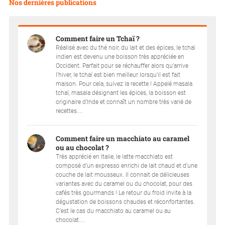
Nos dernières publications
Comment faire un Tchaï ?
Réalisé avec du thé noir, du lait et des épices, le tchaï
indien est devenu une boisson très appréciée en
Occident. Parfait pour se réchauffer alors qu’arrive
l’hiver, le tchaï est bien meilleur lorsqu’il est fait
maison. Pour cela, suivez la recette ! Appelé masala
tchaï, masala désignant les épices, la boisson est
originaire d’Inde et connaît un nombre très varié de
recettes....
Comment faire un macchiato au caramel
ou au chocolat ?
Très apprécié en Italie, le latte macchiato est
composé d’un expresso enrichi de lait chaud et d’une
couche de lait mousseux. Il connait de délicieuses
variantes avec du caramel ou du chocolat, pour des
cafés très gourmands ! Le retour du froid invite à la
dégustation de boissons chaudes et réconfortantes.
C’est le cas du macchiato au caramel ou au
chocolat....