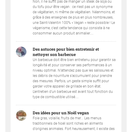
Non, il ne suffit pas de manger un steak de soja ou
du tofu pour être vegan : ce n'est pas un synonyme
de végétarien, ni même de végétalien. Néanmoins, et
grâce à des enseignes de plus en plus nombreuses,
une Saint-Valentin 100% « Vegan » reste possible ! Le
véganisme, c'est cette tendance qui consiste à ne
consommer aucun produit animalier....
Des astuces pour bien entretenir et
nettoyer son barbecue
Un barbecue doit être bien entretenu pour garantir sa
longévité et pour conserver ses performances à un
niveau optimal. N’attendez pas que les salissures et
les débris de nourriture s’accumulent pour prendre
des mesures. Parfois, un geste simple suffit pour
garder votre appareil de grillade en bon état.
L’entretien d’un barbecue est avant tout fonction du
type de combustible utilisé....
Des idées pour un Noël vegan
Foie gras, volaille, fruits de mer... Les menus
traditionnels de Noël sont riches en aliments
d'origines animales. Fort heureusement, il existe des