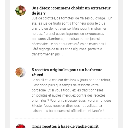
Jus détox : comment choisir un extracteur
de jus ?
Jus de carottes, de tomates, de fraises ou d'orge... En
été, les jus de fruits sont à l'honneur pour le plus
grand bien de notre santé. Mais pour transformer
herbes, fruits et autres légumes en savoureuses
boissons vitaminées, un extracteur de jus est
nécessaire. Le point sur ces drôles de machines !
L'été regorge de fruits et de légumes parfaits à
transformer en jus....
5 recettes originales pour un barbecue
réussi
Le soleil et la chaleur des beaux jours sont de retour,
il est donc plus que temps de ressortir votre
barbecue. Et si vous troquiez les traditionnelles
chipolatas et autres merguez contre des recettes
originales ? Pour un barbecue réussi, voici cinq idées
à tester. Vous nous en direz des nouvelles... La
saison des barbecues est officiellement lancée !...
Trois recettes à base de vache qui rit